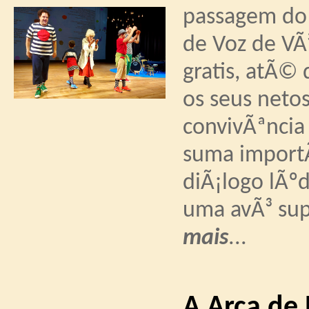
passagem do 
de Voz de VÃ³
gratis, atÃ©
os seus neto
convivÃªncia
suma importÃ
diÃ¡logo lÃº
uma avÃ³ su
mais
...
A Arca de