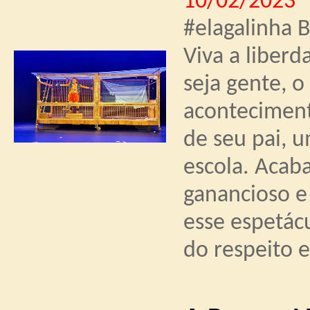
10/02/2023
#elagalinha 
Viva a liberd
seja gente, o
acontecimen
de seu pai, 
escola. Aca
ganancioso e 
esse espetácu
do respeito e