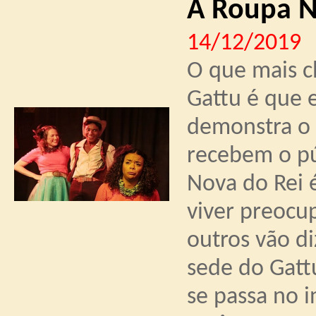
A Roupa N
14/12/2019
O que mais 
Gattu é que 
demonstra o 
recebem o pú
Nova do Rei 
viver preocu
outros vão d
sede do Gatt
se passa no in