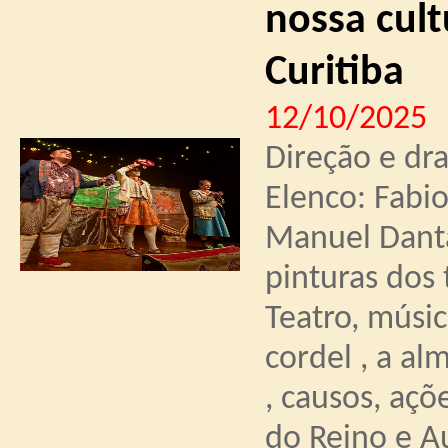
nossa cult
Curitiba
12/10/2025
Direção e dr
Elenco: Fabio
Manuel Danta
pinturas dos 
Teatro, músic
cordel , a a
, causos, aç
do Reino e A