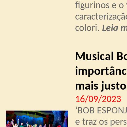
figurinos e o
caracterizaç
colori.
Leia m
Musical B
importânc
mais justo
16/09/2023
‘BOB ESPONJ
e traz os pe