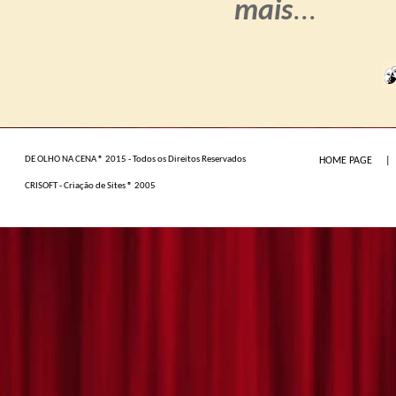
mais
...
DE OLHO NA CENA ® 2015 - Todos os Direitos Reservados
HOME PAGE
|
CRISOFT - Criação de Sites ® 2005